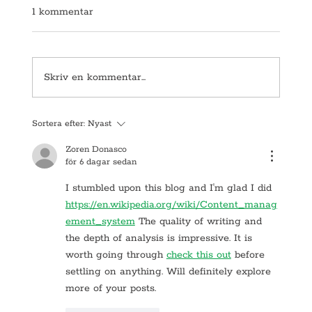
1 kommentar
Skriv en kommentar...
Sortera efter:
Nyast
🏗️ Nytt samarbete i Upplands Väsby –
Zoren Donasco
för 6 dagar sedan
Fog & Brandskyddskompaniet AB i
flerårigt projekt med BRF Terassen
I stumbled upon this blog and I'm glad I did 
https://en.wikipedia.org/wiki/Content_manag
ement_system
 The quality of writing and 
the depth of analysis is impressive. It is 
worth going through 
check this out
 before 
settling on anything. Will definitely explore 
more of your posts.