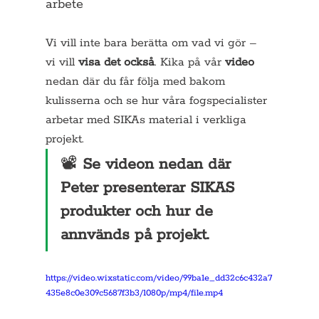
arbete
Vi vill inte bara berätta om vad vi gör – 
vi vill 
visa det också
. Kika på vår 
video 
nedan där du får följa med bakom 
kulisserna och se hur våra fogspecialister 
arbetar med SIKAs material i verkliga 
projekt.
📽️ 
Se videon nedan där 
Peter presenterar SIKAS 
produkter och hur de 
annvänds på projekt.
https://video.wixstatic.com/video/99ba1e_dd32c6c432a7
435e8c0e309c5687f3b3/1080p/mp4/file.mp4