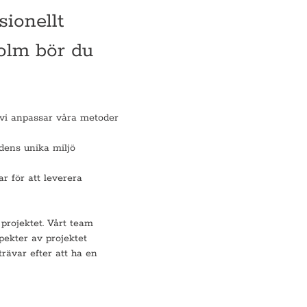
sionellt
holm bör du
h vi anpassar våra metoder
adens unika miljö
r för att leverera
projektet. Vårt team
spekter av projektet
trävar efter att ha en