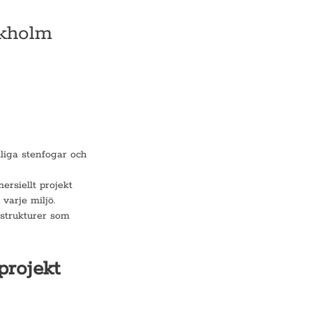
ckholm
tliga stenfogar och
ersiellt projekt
varje miljö.
nstrukturer som
projekt