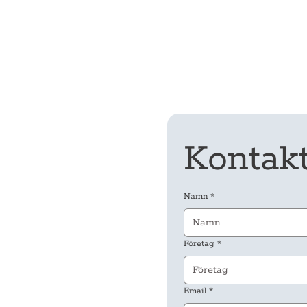
Kontak
Namn
*
Företag
*
Email
*